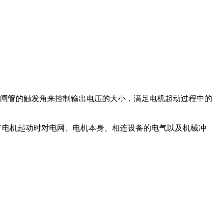
晶闸管的触发角来控制输出电压的大小，满足电机起动过程中的
了电机起动时对电网、电机本身、相连设备的电气以及机械冲