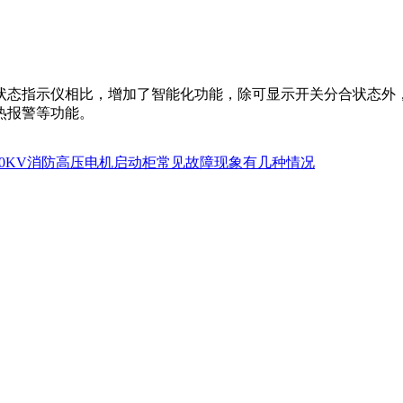
状态指示仪相比，增加了智能化功能，除可显示开关分合状态外
热报警等功能。
10KV消防高压电机启动柜常见故障现象有几种情况