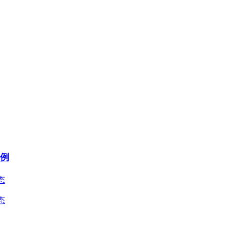
例
态
态