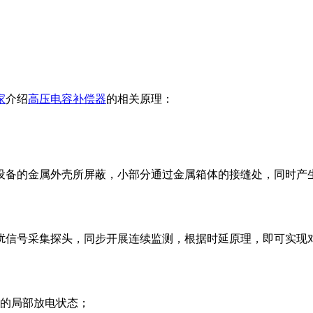
家
介绍
高压电容补偿器
的相关原理：
设备的金属外壳所屏蔽，小部分通过金属箱体的接缝处，同时产
扰信号采集探头，同步开展连续监测，根据时延原理，即可实现
部的局部放电状态；