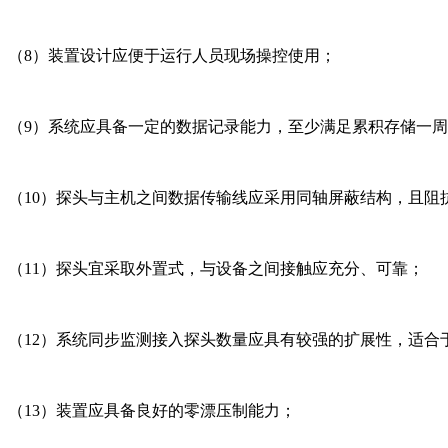
（8）装置设计应便于运行人员现场操控使用；
（9）系统应具备一定的数据记录能力，至少满足累积存储一
（10）探头与主机之间数据传输线应采用同轴屏蔽结构，且阻
（11）探头宜采取外置式，与设备之间接触应充分、可靠；
（12）系统同步监测接入探头数量应具有较强的扩展性，适合
（13）装置应具备良好的零漂压制能力；