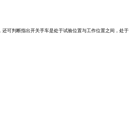
，还可判断指出开关手车是处于试验位置与工作位置之间，处于