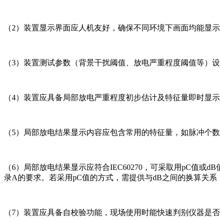
（2）装置显示界面应人机友好，确保不同环境下画面均能显
（3）装置测试参数（背景干扰阈值、放电严重程度阈值等）
（4）装置应具备局部放电严重程度初步估计及特征量即时显
（5）局部放电结果显示内容应包含常用的特征量，如脉冲个
（6）局部放电结果显示应符合IEC60270，可采取用pC值或
录A的要求。若采用pC值的方式，需提供与dB之间的换算关系
（7）装置应具备自校验功能，现场使用时能快速判别仪器是