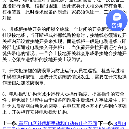
直接进行验电、核相很困难，因此该类开关柜必须带有验电、
核相装置，此时要求设备的制造厂家必须保证一、二次回路的
对应。
6、进线柜接地开关的闭锁全绝缘、全封闭的开关柜无法直接
挂设接地线，当开断柜或外部线路检修时，接地线必须通过开
关柜内部设置接地开关来实现。而进线柜一般是电缆进线（即
外部电源通过电缆接入开关柜），当负荷开关拉开后还存在电
缆头带电的情况，一旦合上接地开关就会形成带接地合接地开
关，必须在进线柜的接地开关上设闭锁。
7、开关柜按钮的防误罩为防止运行人员在巡视、检查等过程
中误碰操作按钮，造成开关跳闸的情况发生，需要在开关柜操
作按钮处加装防误罩。
8、电动操动机构为减少运行人员操作强度、提高操作的安全
性，避免操作过程中由于设备问题发生爆燃伤人事故发生，同
时为以后配网自动化的需要，在电压互感器基本配备到位基础
上，开关柜宜安装电动操动机构。
上一条:
高压电容补偿柜手动和自动有什么不同
下一条:
8月14