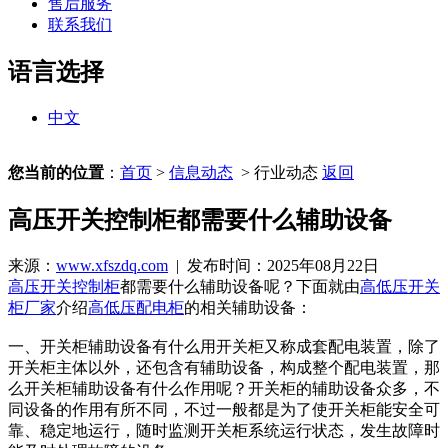
售后服务
联系我们
语言选择
中文
您当前的位置
：
首页
>
信息动态
> 行业动态
返回
高压开关控制柜都需要什么辅助设备
来源：
www.xfszdq.com
| 发布时间：2025年08月22日
高压开关控制柜
都需要什么辅助设备呢？下面就由
高低压开关
柜厂家
介绍
高低压配电柜
的相关辅助设备：
一、开关柜辅助设备有什么用开关柜又称成套配电装置，除了
开关柜主体以外，还包含有辅助设备，构成整个配电装置，那
么开关柜辅助设备有什么作用呢？开关柜的辅助设备众多，不
同设备的作用有所不同，不过一般都是为了使开关柜能安全可
靠、稳定地运行，随时监测开关柜系统运行状态，发生故障时