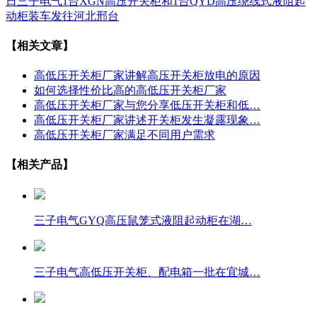
日三子电气1台XGN高压开关柜和1台QYD高压绕线式液阻起
动柜装车发往河北邢台
【相关文章】
高低压开关柜厂家讲解高压开关柜放电的原因
如何选择性价比高的高低压开关柜厂家
高低压开关柜厂家与您分享低压开关柜和低…
高低压开关柜厂家讲述开关柜发生凝露现象…
高低压开关柜厂家满足不同用户需求
【相关产品】
三子电气GYQ高压鼠笼式液阻起动柜在湖…
三子电气高低压开关柜、配电箱一批在宜城…