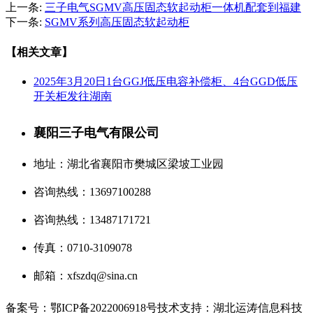
上一条:
三子电气SGMV高压固态软起动柜一体机配套到福建
下一条:
SGMV系列高压固态软起动柜
【相关文章】
2025年3月20日1台GGJ低压电容补偿柜、4台GGD低压
开关柜发往湖南
襄阳三子电气有限公司
地址：湖北省襄阳市樊城区梁坡工业园
咨询热线：13697100288
咨询热线：13487171721
传真：0710-3109078
邮箱：xfszdq@sina.cn
备案号：鄂ICP备2022006918号
技术支持：湖北运涛信息科技