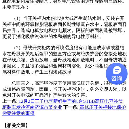
旦配电箱内发生凝结水，会对电气设备的运作导致明显毁坏。
主要表现在：
（1）当开关柜内水份比较大或产生凝结水时，安装在开
关柜中间的环氧树脂隔板表面长期性曝露在水中，隔板表面容
易抬升，造成电孤放电和放电频次。隔板的表面构造被毁坏，
更易于消化吸收汽体中的水和别的导电性原材料。
（2）母线开关柜内的环境湿度很有可能造成水珠或凝结
水在母线开关柜后盔甲的竖直方位或与绝缘护套的交接处堆积
在母线底端。边沿放电，当母线相逐渐放电时，不但母线端逐
渐融化，并且很多烟尘和金属材料溶化，此外两相也会在强金
属材料中放电，产生三相短路故障
总而言之，高环境湿度下使用高低压开关柜，很有可能造
成短路故障问题，因而，当开关柜湿冷时，务必立即去湿，以
免对开关电源的可靠运作产生较大的伤害。
上一条:
12月2日三子电气新鲜生产的8台STBB高压电容补偿
柜装车发往河南济源市某企业
下一条:
高低压开关柜接地保护
需要注意的事项
【相关文章】