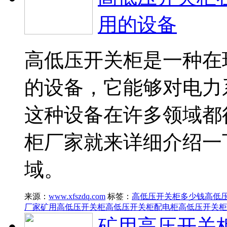
用的设备
高低压开关柜是一种在
的设备，它能够对电力
这种设备在许多领域都
柜厂家就来详细介绍一
域。
来源：
www.xfszdq.com
标签：
高低压开关柜多少钱
高低
厂家
矿用高低压开关柜
高低压开关柜配电柜
高低压开关柜
矿用高压开关