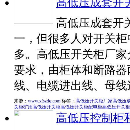
高低压成套开
高低压成套开
一，但很多人对开关柜
多。高低压开关柜厂家
要求，由柜体和断路器
线、电缆进出线、母线
来源：
www.xfszdq.com
标签：
高低压开关柜厂家
高低压
关柜
矿用高低压开关柜
高低压开关柜配电柜
高低压开关柜
高低压控制柜