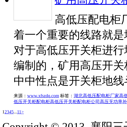
高低压配电柜
着一个重要的线路就是
对于高低压开关柜进行
编制的，矿用高压开关
中中性点是开关柜地线
来源：
www.xfszdq.com
标签：
湖北高低压配电柜厂家
高
低压开关柜配电柜
高低压开关柜配电柜公司
高压无功率补
1
2
3
4
5
...
11
>
Copyright © 2013, 襄